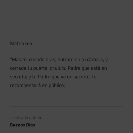
Mateo 6:6
“Mas tú, cuando oras, éntrate en tu cámara, y
cerrada tu puerta, ora á tu Padre que está en
secreto; y tu Padre que ve en secreto, te
recompensará en público.”
Navegación
Entrada anterior
Buenos Días
de