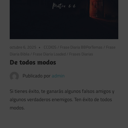
octubre 6, 2025
CCDIOS
/
Frase Diaria BBPorTemas
/
Frase
Diaria Biblia
/
Frase Diaria Loaded
/
Frases Diarias
De todos modos
Publicado por
admin
Si tienes éxito, te ganarás algunos falsos amigos y
algunos verdaderos enemigos. Ten éxito de todos
modos.