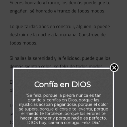
Si eres honrado y franco, los demás puede que te
engañen, sè honrado y franco de todos modos.
Lo que tardas años en construir, alguien lo puede
destruir de la noche a la mañana. Construye de
todos modos.
Si hallas la serenidad y la felicidad, puede que los
demás sientan celos, sè feliz de todos modos.
El bien que haces hoy, a menudo los demás lo
Confía en DIOS
olvidarán mañana. haz el bien de todos modos.
"Se feliz, porque la piedra nunca es tan
grande si confías en Dios, porque las
injusticias acaban pagándose, porque el dolor
Da al mundo lo mejor que tienes, y quizás nunca
se supera, porque el coraje te levanta, porque
será suficiente, da al mundo lo mejor que tienes de
el miedo te fortalece, porque los errores te
hacen aprender y porque nadie es perfecto.
todos modos.
DIOS hoy, camina contigo. Feliz Día."