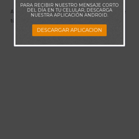
PARA RECIBIR NUESTRO MENSAJE CORTO
DEL DÍA EN TU CELULAR, DESCARGA
Al final, todo es entre tú y Dios, nunca ha sido entre
NUESTRA APLICACIÓN ANDROID.
tú y ellos, de todos modos.
DESCARGAR APLICACION