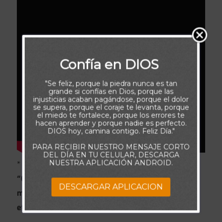
Confía en DIOS
"Se feliz, porque la piedra nunca es tan
grande si confías en Dios, porque las
injusticias acaban pagándose, porque el dolor
se supera, porque el coraje te levanta, porque
el miedo te fortalece, porque los errores te
hacen aprender y porque nadie es perfecto.
DIOS hoy, camina contigo. Feliz Día."
PARA RECIBIR NUESTRO MENSAJE CORTO
DEL DÍA EN TU CELULAR, DESCARGA
*
NUESTRA APLICACIÓN ANDROID.
“Conservaos en el amor de Dios, esperando la
DESCARGAR APLICACION
misericordia de nuestro Señor Jesucristo, para vida
eterna”. Judas 21.