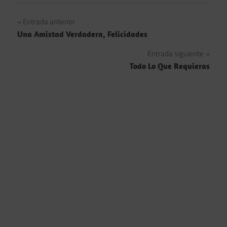
Navegación
Entrada anterior
Una Amistad Verdadera, Felicidades
de
Entrada siguiente
entradas
Todo Lo Que Requieras