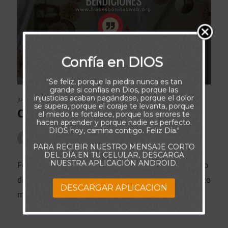
Confía en DIOS
"Se feliz, porque la piedra nunca es tan
grande si confías en Dios, porque las
julio 1, 2019
Feliz Cumpleaños Amiga
injusticias acaban pagándose, porque el dolor
se supera, porque el coraje te levanta, porque
Celebra en Grande
el miedo te fortalece, porque los errores te
hacen aprender y porque nadie es perfecto.
DIOS hoy, camina contigo. Feliz Día."
Publicado por
admin
PARA RECIBIR NUESTRO MENSAJE CORTO
DEL DÍA EN TU CELULAR, DESCARGA
NUESTRA APLICACIÓN ANDROID.
Feliz Cumpleaños Amiga. te deseo lo máximo que lo
disfrutes y célebres en grande recibe un gran abrazo
DESCARGAR APLICACION
muchas bendiciones.