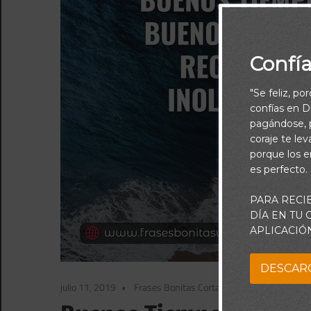
Confí
"Se feliz, po
confías en Di
pagándose, p
coraje te le
porque los e
es perfecto.
PARA RECI
DÍA EN TU
APLICACIÓ
DESCAR
julio 11, 2019
Frases Bonitas Cortas