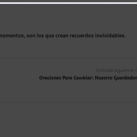
momentos, son los que crean recuerdos inolvidables.
Entrada siguiente
Oraciones Para Cambiar: Nuestro Guardado