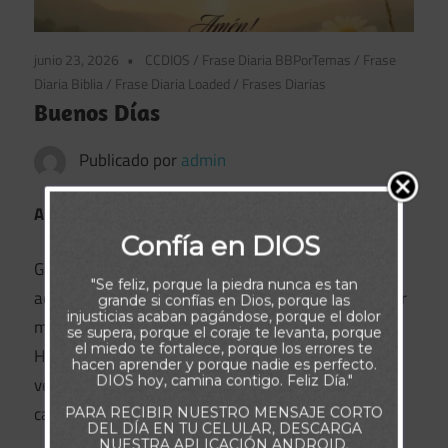
junio 23, 2026
CCDIOS
/
Frase Diaria BBPorTemas
/
Frase
Diaria Biblia
/
Frase Diaria Loaded
/
Frases Diarias
Buenos Días
Publicado por
admin
Amado Dios
Confía en DIOS
Gracias por este nuevo amanecer, por la luz que
"Se feliz, porque la piedra nunca es tan
acaricia mi alma y por el aliento de vida. Gracias por
grande si confías en Dios, porque las
injusticias acaban pagándose, porque el dolor
mi familia, por su amor, sus luchas y su compañía.
se supera, porque el coraje te levanta, porque
el miedo te fortalece, porque los errores te
Hoy decido caminar con fe, creer en lo que aún no
hacen aprender y porque nadie es perfecto.
DIOS hoy, camina contigo. Feliz Día."
veo, esperar en Tu tiempo perfecto y alegrarme en
cada bendición, grande o pequeña.
PARA RECIBIR NUESTRO MENSAJE CORTO
DEL DÍA EN TU CELULAR, DESCARGA
NUESTRA APLICACIÓN ANDROID.