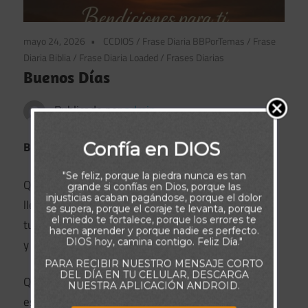
mayo 24, 2026
CCDIOS
/
Frase Diaria BBPorTemas
/
Frase
Diaria Biblia
/
Frase Diaria Loaded
/
Frases Diarias
Buenos Días
Publicado por
admin
Confía en DIOS
Buenos días
"Se feliz, porque la piedra nunca es tan
Que este nuevo amanecer
grande si confías en Dios, porque las
injusticias acaban pagándose, porque el dolor
llene tu alma de paz,
se supera, porque el coraje te levanta, porque
el miedo te fortalece, porque los errores te
tu mente de claridad
hacen aprender y porque nadie es perfecto.
DIOS hoy, camina contigo. Feliz Día."
y tu corazón de gratitud.
PARA RECIBIR NUESTRO MENSAJE CORTO
DEL DÍA EN TU CELULAR, DESCARGA
Que cada paso que des hoy
NUESTRA APLICACIÓN ANDROID.
esté guiado por la luz de Dios