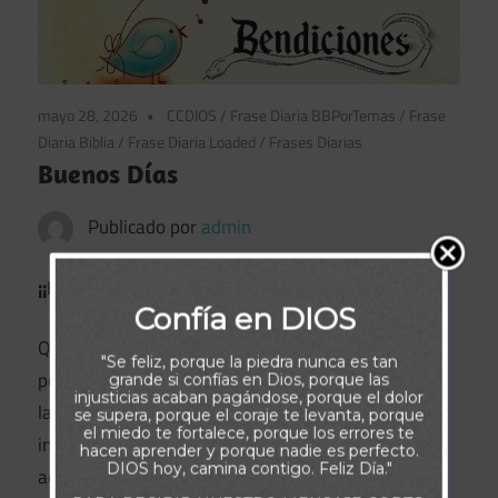
mayo 28, 2026
CCDIOS
/
Frase Diaria BBPorTemas
/
Frase
Diaria Biblia
/
Frase Diaria Loaded
/
Frases Diarias
Buenos Días
Publicado por
admin
¡¡Buenos días!!
Confía en DIOS
Que tu día esté marcado
"Se feliz, porque la piedra nunca es tan
por la esperanza, el amor y
grande si confías en Dios, porque las
injusticias acaban pagándose, porque el dolor
la alegría, pues Dios, en su
se supera, porque el coraje te levanta, porque
el miedo te fortalece, porque los errores te
infinita sabiduría,
hacen aprender y porque nadie es perfecto.
DIOS hoy, camina contigo. Feliz Día."
acompañará cada uno de