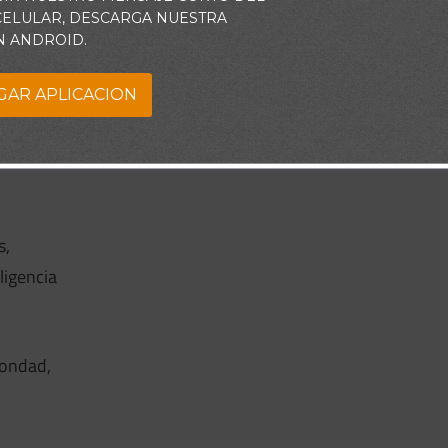
 CELULAR, DESCARGA NUESTRA
N ANDROID.
GAR APLICACION
s,
ligencia
bondad,