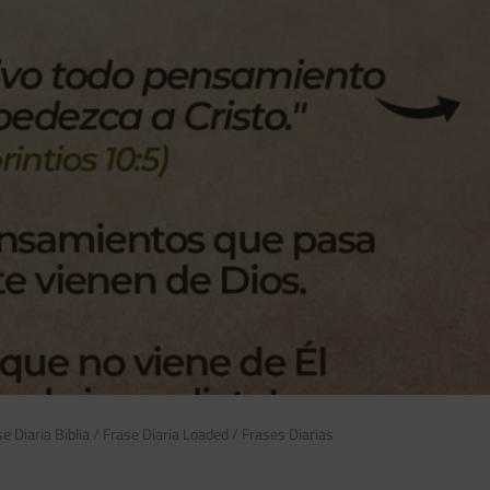
e Diaria Biblia
/
Frase Diaria Loaded
/
Frases Diarias