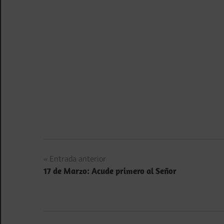
Navegación
Entrada anterior
17 de Marzo: Acude primero al Señor
de
entradas