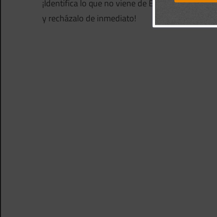
¡Identifica lo que no viene de Él
y recházalo de inmediato!