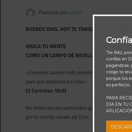
Publicado por
admin
BUENOS DIAS. HOY TE TRAIGO ESTE MENSAJE
Confí
VIGILA TU MENTE
"Se feliz, po
COMO UN CAMPO DE BATALLA
confías en Di
pagándose, p
«Llevamos cautivo todo pensamiento
coraje te le
porque los e
para que obedezca a Cristo.»
es perfecto.
(2 Corintios 10:5)
PARA RECI
DÍA EN TU
No todos los pensamientos que pasan
APLICACIÓ
por tu mente vienen de Dios.
DESCAR