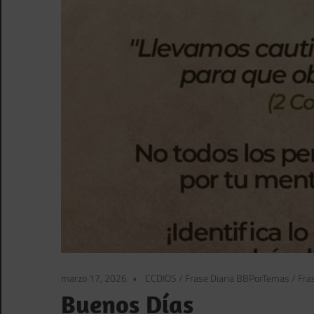
marzo 17, 2026
CCDIOS
/
Frase Diaria BBPorTemas
/
Fras
Buenos Días