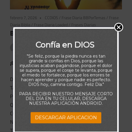
febrero 7, 2026
CCDIOS
/
Frase Diaria BBPorTemas
/
Frase
Diaria Biblia
/
Frase Diaria Loaded
/
Frases Diarias
Buenos Días
Confía en DIOS
Publicado por
admin
"Se feliz, porque la piedra nunca es tan
grande si confías en Dios, porque las
¡BUENOS DÍAS!
injusticias acaban pagándose, porque el dolor
se supera, porque el coraje te levanta, porque
el miedo te fortalece, porque los errores te
DIOS TU PODER ES INFINITO,
hacen aprender y porque nadie es perfecto.
DIOS hoy, camina contigo. Feliz Día."
TANTO COMO TU AMOR.
PARA RECIBIR NUESTRO MENSAJE CORTO
PROTÉGEME A MÍ Y A MIS SERES
DEL DÍA EN TU CELULAR, DESCARGA
NUESTRA APLICACIÓN ANDROID.
QUERIDOS EN ESTE DÍA QUE
COMIENZA APARTA EL MAL DE
DESCARGAR APLICACION
NUESTRO CAMINO Y DANOS
TUS BENDICIONES.