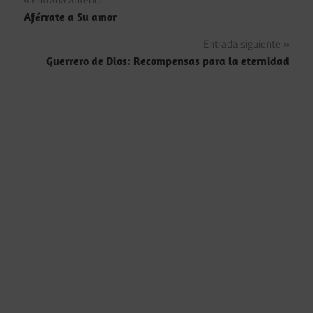
Navegación
Aférrate a Su amor
de
Entrada siguiente
entradas
Guerrero de Dios: Recompensas para la eternidad