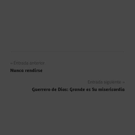
Navegación
Entrada anterior
Nunca rendirse
de
Entrada siguiente
entradas
Guerrero de Dios: Grande es Su misericordia