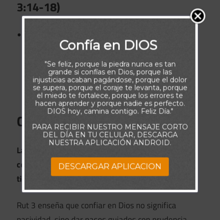
3:14-18)
Rut se queda hasta la madrugada.
Confía en DIOS
● Booz le da provisión antes de irse.
● Ella regresa y cuenta todo a Noemí.
"Se feliz, porque la piedra nunca es tan
grande si confías en Dios, porque las
● Noemí le pide esperar con confianza.
injusticias acaban pagándose, porque el dolor
se supera, porque el coraje te levanta, porque
● Booz resolverá la situación ese mismo día.
el miedo te fortalece, porque los errores te
hacen aprender y porque nadie es perfecto.
DIOS hoy, camina contigo. Feliz Día."
Conclusión final
PARA RECIBIR NUESTRO MENSAJE CORTO
DEL DÍA EN TU CELULAR, DESCARGA
NUESTRA APLICACIÓN ANDROID.
La fe madura actúa con sabiduría, integridad y
confianza en que Dios cumplirá Su propósito en el
DESCARGAR APLICACION
tiempo correcto.
Rut 3 enseña que confiar en Dios no significa
pasividad, sino dar pasos guiados con prudencia.