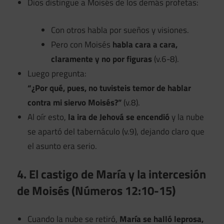
Dios distingue a Moisés de los demás profetas:
Con otros habla por sueños y visiones.
Pero con Moisés
habla cara a cara,
claramente y no por figuras
(v.6-8).
Luego pregunta:
“¿Por qué, pues, no tuvisteis temor de hablar
contra mi siervo Moisés?”
(v.8).
Al oír esto,
la ira de Jehová se encendió
y la nube
se apartó del tabernáculo (v.9), dejando claro que
el asunto era serio.
4. El castigo de María y la intercesión
de Moisés (Números 12:10-15)
Cuando la nube se retiró,
María se halló leprosa,