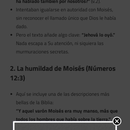
ha hablado también por nosotros?”
(v.2).
Intentaban igualarse en autoridad con Moisés,
sin reconocer el llamado único que Dios le había
dado.
Pero el texto añade algo clave:
“Jehová lo oyó.”
Nada escapa a Su atención, ni siquiera las
murmuraciones secretas.
2. La humildad de Moisés (Números
12:3)
Aquí se incluye una de las descripciones más
bellas de la Biblia:
“Y aquel varón Moisés era muy manso, más que
todos los hombres que había sobre la tierra.”
(v.3).