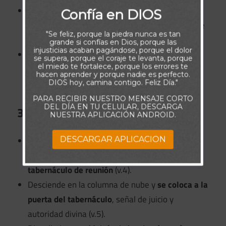
La mansedumbre de Moisés no era debilidad,
Confía en DIOS
sino
fuerza bajo control
, una humildad nacida de
"Se feliz, porque la piedra nunca es tan
la comunión con Dios.
grande si confías en Dios, porque las
injusticias acaban pagándose, porque el dolor
Mientras sus propios hermanos lo criticaban,
se supera, porque el coraje te levanta, porque
el miedo te fortalece, porque los errores te
Moisés guardó silencio
, confiando en que Dios
hacen aprender y porque nadie es perfecto.
mismo lo defendería.
DIOS hoy, camina contigo. Feliz Día."
PARA RECIBIR NUESTRO MENSAJE CORTO
DEL DÍA EN TU CELULAR, DESCARGA
3. Dios interviene (Números 12:4-9)
NUESTRA APLICACIÓN ANDROID.
Jehová llama inmediatamente a los tres
DESCARGAR APLICACION
hermanos —Moisés, Aarón y María— al
tabernáculo de reunión
(v.4).
Desciende en la columna de nube y
se coloca a la
puerta del tabernáculo
, señal de juicio y
autoridad divina (v.5).