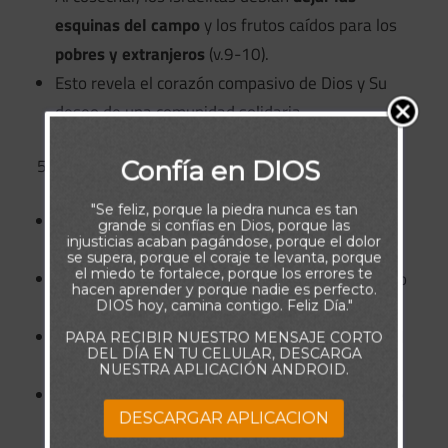
esquinas del campo
y los frutos caídos para los
pobres y extranjeros
(v.9-10).
Esto revela el corazón compasivo de Dios y Su
deseo de una comunidad solidaria.
Honestidad y verdad (Levítico 19:11-16)
Confía en DIOS
"Se feliz, porque la piedra nunca es tan
Dios prohíbe
robar, mentir, engañar y jurar
grande si confías en Dios, porque las
injusticias acaban pagándose, porque el dolor
falsamente
(v.11-12).
se supera, porque el coraje te levanta, porque
el miedo te fortalece, porque los errores te
Ordena no oprimir al prójimo ni retener el salario
hacen aprender y porque nadie es perfecto.
del jornalero (v.13).
DIOS hoy, camina contigo. Feliz Día."
Se prohíbe
maldecir al sordo o poner tropiezo al
PARA RECIBIR NUESTRO MENSAJE CORTO
DEL DÍA EN TU CELULAR, DESCARGA
ciego
(v.14).
NUESTRA APLICACIÓN ANDROID.
Debían juzgar con justicia, sin favorecer al pobre
DESCARGAR APLICACION
ni al poderoso (v.15).