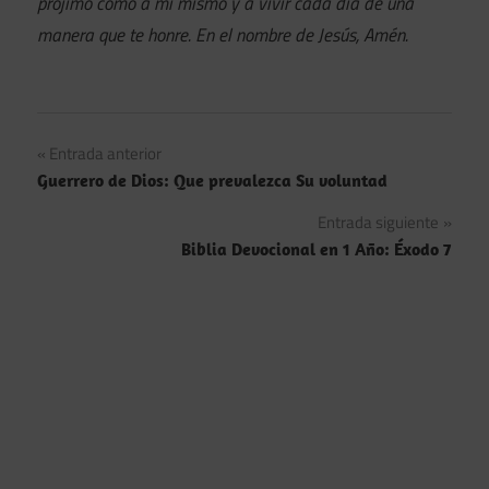
prójimo como a mí mismo y a vivir cada día de una
manera que te honre. En el nombre de Jesús, Amén.
Navegación
Entrada anterior
Guerrero de Dios: Que prevalezca Su voluntad
de
Entrada siguiente
entradas
Biblia Devocional en 1 Año: Éxodo 7