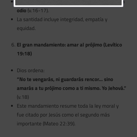
También se les manda no
chismear ni actuar con
odio
(v.16-17).
La santidad incluye integridad, empatía y
equidad.
El gran mandamiento: amar al prójimo (Levítico
19:18)
Dios ordena:
“No te vengarás, ni guardarás rencor… sino
amarás a tu prójimo como a ti mismo. Yo Jehová.”
(v.18)
Este mandamiento resume toda la ley moral y
fue citado por Jesús como el segundo más
importante (Mateo 22:39).