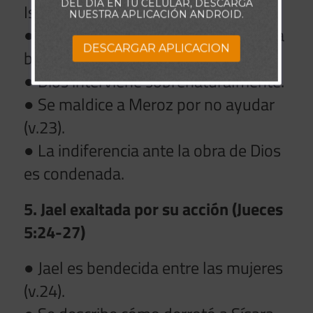
DEL DÍA EN TU CELULAR, DESCARGA
Israel (v.19).
NUESTRA APLICACIÓN ANDROID.
● La naturaleza misma participa en la
DESCARGAR APLICACION
batalla (v.20-21).
● Dios interviene sobrenaturalmente.
● Se maldice a Meroz por no ayudar
(v.23).
● La indiferencia ante la obra de Dios
es condenada.
5. Jael exaltada por su acción (Jueces
5:24-27)
● Jael es bendecida entre las mujeres
(v.24).