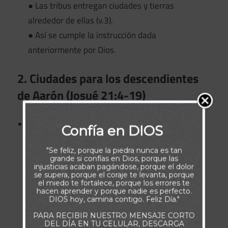
● Las tribus entregan ciudades y tierras
alrededor de ellas (v.3).
● Así se cumple la instrucción dada
anteriormente por Dios.
2. Ciudades para los descendientes
de Aarón (Josué 21:4-19)
Los sacerdotes descendientes de Aarón reciben
Confía en DIOS
ciudades en Judá, Simeón y Benjamín (v.4).
"Se feliz, porque la piedra nunca es tan
● Entre ellas se encuentra Hebrón, que también
grande si confías en Dios, porque las
era ciudad de refugio (v.13).
injusticias acaban pagándose, porque el dolor
se supera, porque el coraje te levanta, porque
● En total reciben trece ciudades (v.19).
el miedo te fortalece, porque los errores te
hacen aprender y porque nadie es perfecto.
● Esto asegura la presencia sacerdotal en la
DIOS hoy, camina contigo. Feliz Día."
nación.
PARA RECIBIR NUESTRO MENSAJE CORTO
DEL DÍA EN TU CELULAR, DESCARGA