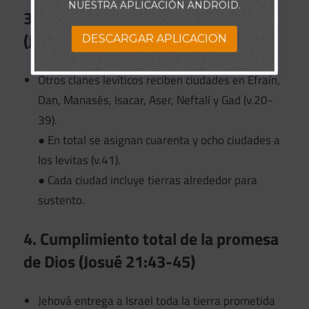
NUESTRA APLICACIÓN ANDROID.
3. Ciudades para los demás levitas
(Josué 21:20-40)
DESCARGAR APLICACION
Otros clanes levíticos reciben ciudades en Efraín,
Dan, Manasés, Isacar, Aser, Neftalí y Gad (v.20-
39).
● En total se asignan cuarenta y ocho ciudades a
los levitas (v.41).
● Cada ciudad incluye tierras alrededor para
sustento.
4. Cumplimiento total de la promesa
de Dios (Josué 21:43-45)
Jehová entrega a Israel toda la tierra prometida