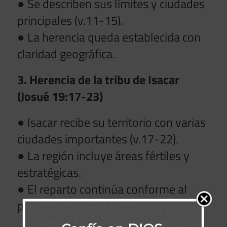
● Se describen sus límites y ciudades
principales (v.11-15).
● La herencia queda establecida con
claridad geográfica.
3. Herencia de la tribu de Isacar
(Josué 19:17-23)
● Isacar recibe su territorio con varias
ciudades importantes (v.17-22).
● La región incluye áreas fértiles y
estratégicas.
● El reparto continúa conforme al
plan divino.