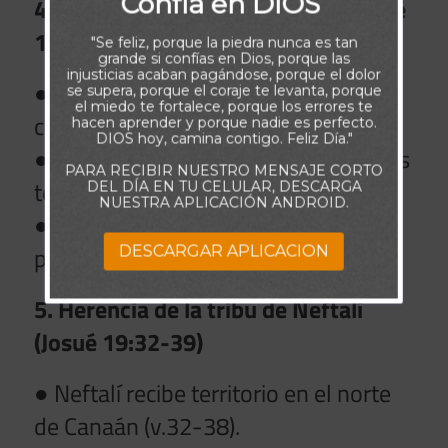
Confía en DIOS
4. Herencia de la tribu de Aser (Josué
19:24-31)
"Se feliz, porque la piedra nunca es tan
grande si confías en Dios, porque las
injusticias acaban pagándose, porque el dolor
● Aser recibe territorio cerca de la
se supera, porque el coraje te levanta, porque
el miedo te fortalece, porque los errores te
costa y zonas fértiles (v.24-29).
hacen aprender y porque nadie es perfecto.
DIOS hoy, camina contigo. Feliz Día."
● Se enumeran sus ciudades y límites
PARA RECIBIR NUESTRO MENSAJE CORTO
territoriales (v.30-31).
DEL DÍA EN TU CELULAR, DESCARGA
NUESTRA APLICACIÓN ANDROID.
● Dios continúa cumpliendo su
promesa a cada tribu.
DESCARGAR APLICACION
5. Herencia de la tribu de Neftalí
(Josué 19:32-39)
● Neftalí recibe territorio en el norte
de Canaán (v.32-38).