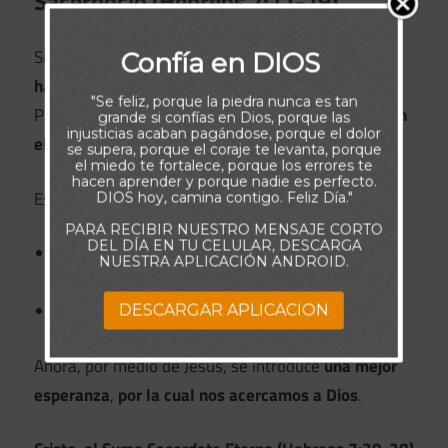
Sacerdocio (Hebreos 7:11-19)
Si el sacerdocio levítico hubiera sido perfecto,
no
Confía en DIOS
habría necesidad de otro sacerdocio
.
"Se feliz, porque la piedra nunca es tan
Pero la Escritura anuncia un nuevo sacerdote
según
grande si confías en Dios, porque las
injusticias acaban pagándose, porque el dolor
el orden de Melquisedec
, no según el de Aarón.
se supera, porque el coraje te levanta, porque
el miedo te fortalece, porque los errores te
hacen aprender y porque nadie es perfecto.
Esto implica un cambio también en la ley, ya que:
DIOS hoy, camina contigo. Feliz Día."
PARA RECIBIR NUESTRO MENSAJE CORTO
DEL DÍA EN TU CELULAR, DESCARGA
Jesús, nuestro Sumo Sacerdote,
no vino de la
NUESTRA APLICACIÓN ANDROID.
tribu de Leví
, sino de
Judá
.
Y la ley mosaica
no pudo perfeccionar a nadie
.
DESCARGAR APLICACION
Ahora, por medio de Jesús, se introduce
una mejor
esperanza
,
por la cual nos acercamos a Dios
.