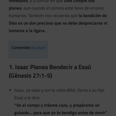
inmediato
, y a confiar en que
Dios cumple sus
planes
, aun cuando el camino esté lleno de errores
humanos. También nos recuerda que
la bendición de
Dios es un don precioso que no debe despreciarse ni
tomarse a la ligera.
Contenido
[
ocultar
]
1. Isaac Planea Bendecir a Esaú
(Génesis 27:1-5)
Isaac, ya viejo y con la vista débil, llama a su hijo
Esaú y le dice:
“Ve al campo y tráeme caza, y prepárame un
guisado… para que yo te bendiga antes de morir”