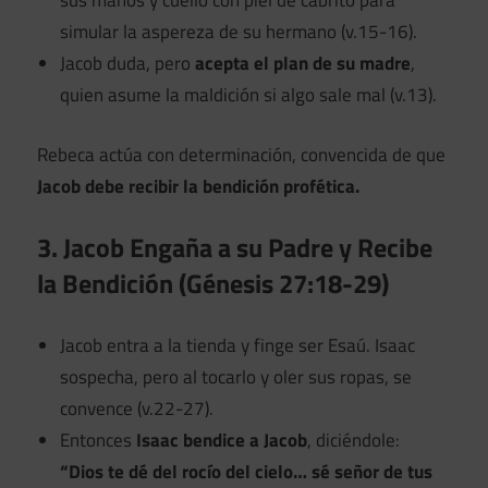
sus manos y cuello con piel de cabrito para
simular la aspereza de su hermano (v.15-16).
Jacob duda, pero
acepta el plan de su madre
,
quien asume la maldición si algo sale mal (v.13).
Rebeca actúa con determinación, convencida de que
Jacob debe recibir la bendición profética.
3. Jacob Engaña a su Padre y Recibe
la Bendición (Génesis 27:18-29)
Jacob entra a la tienda y finge ser Esaú. Isaac
sospecha, pero al tocarlo y oler sus ropas, se
convence (v.22-27).
Entonces
Isaac bendice a Jacob
, diciéndole:
“Dios te dé del rocío del cielo… sé señor de tus