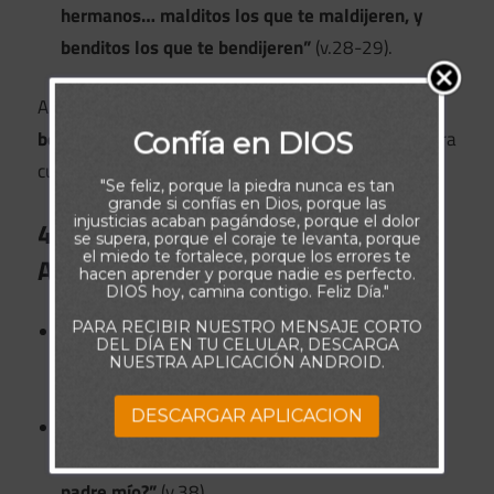
hermanos… malditos los que te maldijeren, y
benditos los que te bendijeren”
(v.28-29).
Aunque obtenido por engaño,
Isaac declara una
Confía en DIOS
bendición profética irreversible
, que Dios usará para
cumplir Su plan.
"Se feliz, porque la piedra nunca es tan
grande si confías en Dios, porque las
injusticias acaban pagándose, porque el dolor
4. Esaú Descubre el Engaño y Llora
se supera, porque el coraje te levanta, porque
el miedo te fortalece, porque los errores te
Amargamente (Génesis 27:30-40)
hacen aprender y porque nadie es perfecto.
DIOS hoy, camina contigo. Feliz Día."
PARA RECIBIR NUESTRO MENSAJE CORTO
Poco después,
Esaú entra con su guisado
y
DEL DÍA EN TU CELULAR, DESCARGA
descubre que
Jacob le ha quitado la bendición
NUESTRA APLICACIÓN ANDROID.
(v.30-33).
DESCARGAR APLICACION
Llora y suplica a su padre:
“¿No tienes una bendición para mí también,
padre mío?”
(v.38).