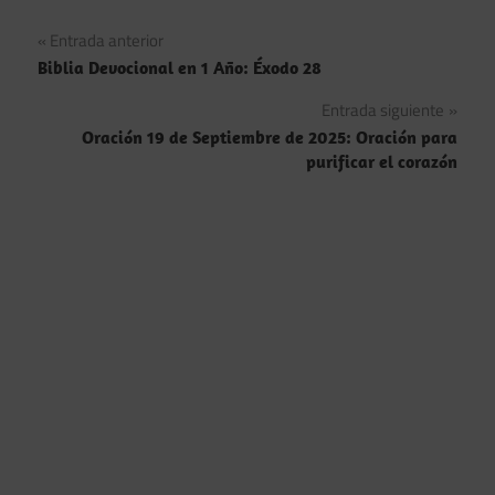
Navegación
Entrada anterior
Biblia Devocional en 1 Año: Éxodo 28
de
Entrada siguiente
entradas
Oración 19 de Septiembre de 2025: Oración para
purificar el corazón