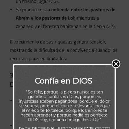
un mismo lugar (v.6).
Se produce una
contienda entre los pastores de
Abram y los pastores de Lot
, mientras el
cananeo y el ferezeo habitaban en la tierra (v.7).
El crecimiento de sus riquezas genera tensión,
mostrando la dificultad de la convivencia cuando los
recursos parecen limitados.
3. La Generosidad de Abram y la
Confía en DIOS
Decisión de Lot (Génesis 13:8-13)
"Se feliz, porque la piedra nunca es tan
grande si confías en Dios, porque las
Abram propone la paz:
injusticias acaban pagándose, porque el dolor
se supera, porque el coraje te levanta, porque
“No haya ahora altercado entre nosotros,
el miedo te fortalece, porque los errores te
hacen aprender y porque nadie es perfecto.
porque somos hermanos”
(v.8).
DIOS hoy, camina contigo. Feliz Día."
Abram ofrece a Lot la libertad de escoger
PARA RECIBIR NUESTRO MENSAJE CORTO