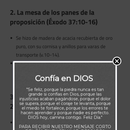
2. La mesa de los panes de la
proposición (Éxodo 37:10-16)
Se hizo de madera de acacia recubierta de oro
puro, con su cornisa y anillos para varas de
transporte (v.10-14).
Se fabricaron de oro puro los utensilios de la
mesa: platos, cucharas, cubiertos y tazones
Confía en DIOS
(v.15-16).
"Se feliz, porque la piedra nunca es tan
3. El candelero de oro (Éxodo 37:17-
grande si confías en Dios, porque las
injusticias acaban pagándose, porque el dolor
se supera, porque el coraje te levanta, porque
24)
el miedo te fortalece, porque los errores te
hacen aprender y porque nadie es perfecto.
DIOS hoy, camina contigo. Feliz Día."
Se hizo de una sola pieza de oro puro, con seis
PARA RECIBIR NUESTRO MENSAJE CORTO