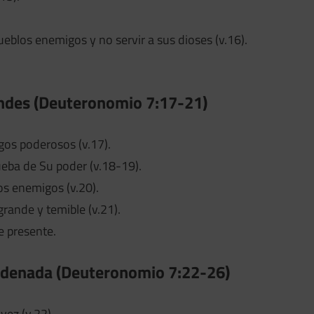
eblos enemigos y no servir a sus dioses (v.16).
andes (Deuteronomio 7:17-21)
gos poderosos (v.17).
ueba de Su poder (v.18-19).
os enemigos (v.20).
rande y temible (v.21).
e presente.
ordenada (Deuteronomio 7:22-26)
vez (v.22).