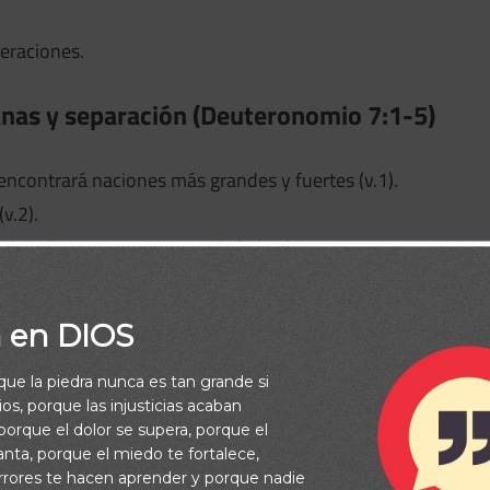
neraciones.
anas y separación (Deuteronomio 7:1-5)
 encontrará naciones más grandes y fuertes (v.1).
v.2).
ricordia que comprometa la fe (v.2).
 idólatras (v.3-4).
completamente (v.5).
a en DIOS
rque la piedra nunca es tan grande si
(Deuteronomio 7:6-8)
os, porque las injusticias acaban
orque el dolor se supera, porque el
vanta, porque el miedo te fortalece,
6).
rrores te hacen aprender y porque nadie