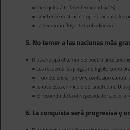
● Dios quitará toda enfermedad (v.15).
● Israel debe destruir completamente a los pu
● La bendición fluye de la obediencia.
5. No temer a las naciones más gr
Dios anticipa el temor del pueblo ante enemi
● Les recuerda las plagas de Egipto como pr
● Promete enviar terror y confusión contra l
● Jehová está en medio de Israel como Dios g
● El recuerdo de la obra pasada fortalece la f
6. La conquista será progresiva y 
Dios no expulsará a las naciones de una sola 