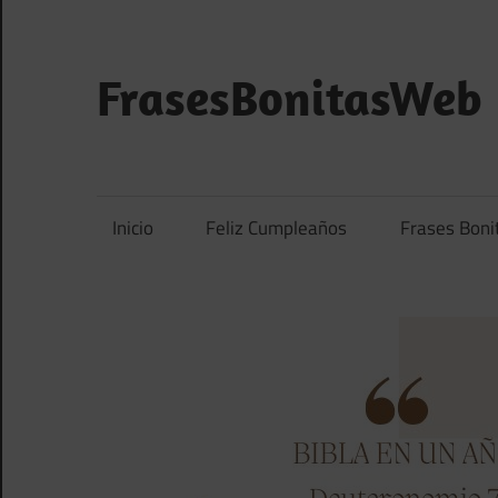
Saltar
al
contenido
FrasesBonitasWeb
Frases
bonitas,
frases
Inicio
Feliz Cumpleaños
Frases Boni
de
amor
y
frases
de
reflexión
diarias