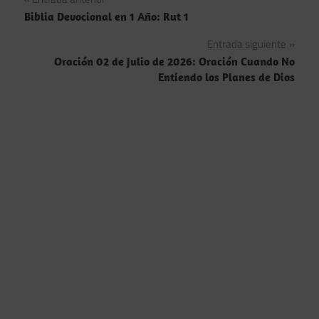
Navegación
Biblia Devocional en 1 Año: Rut 1
de
Entrada siguiente
entradas
Oración 02 de Julio de 2026: Oración Cuando No
Entiendo los Planes de Dios