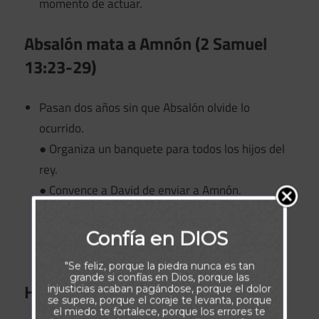
momento de actuar.
Absalón mata a Amnón (2 Samuel
13:23-29)
Pasan dos años sin que Absalón olvide lo
ocurrido.
● Organiza un banquete para todos los hijos del
rey.
● Convence a David de enviar a Amnón.
● Da la orden a sus siervos.
● Amnón es asesinado durante la celebración.
Confía en DIOS
● Los demás hijos de David huyen.
"Se feliz, porque la piedra nunca es tan
grande si confías en Dios, porque las
Huida y duelo (2 Samuel 13:30-39)
injusticias acaban pagándose, porque el dolor
se supera, porque el coraje te levanta, porque
el miedo te fortalece, porque los errores te