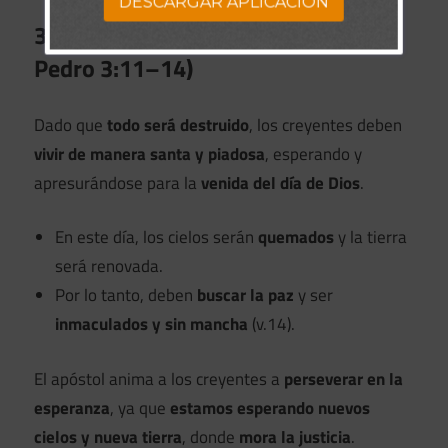
DESCARGAR APLICACION
3. El Llamado a Vivir Santamente (2
Pedro 3:11–14)
Dado que
todo será destruido
, los creyentes deben
vivir de manera santa y piadosa
, esperando y
apresurándose para la
venida del día de Dios
.
En este día, los cielos serán
quemados
y la tierra
será renovada.
Por lo tanto, deben
buscar la paz
y ser
inmaculados y sin mancha
(v.14).
El apóstol anima a los creyentes a
perseverar en la
esperanza
, ya que
estamos esperando nuevos
cielos y nueva tierra
, donde
mora la justicia
.