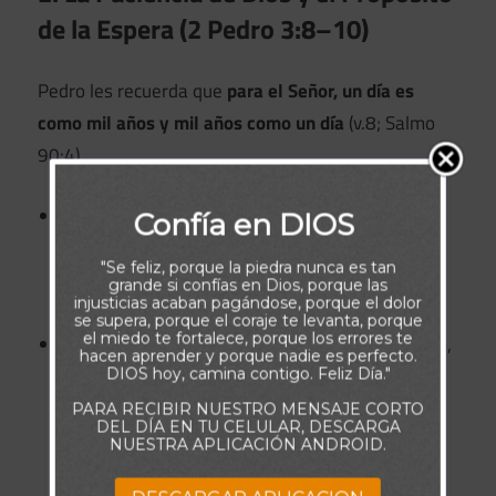
de la Espera (2 Pedro 3:8–10)
Pedro les recuerda que
para el Señor, un día es
como mil años y mil años como un día
(v.8; Salmo
90:4).
La demora en la segunda venida de Cristo no es
Confía en DIOS
un retraso, sino que
es la paciencia de Dios
,
"Se feliz, porque la piedra nunca es tan
porque Él
no quiere que ninguno perezca
, sino
grande si confías en Dios, porque las
injusticias acaban pagándose, porque el dolor
que todos lleguen al arrepentimiento (v.9).
se supera, porque el coraje te levanta, porque
el miedo te fortalece, porque los errores te
Sin embargo,
el día del Señor vendrá
de repente,
hacen aprender y porque nadie es perfecto.
como un ladrón en la noche.
Los cielos se
DIOS hoy, camina contigo. Feliz Día."
desvanecerán
, la tierra será consumida por el
PARA RECIBIR NUESTRO MENSAJE CORTO
DEL DÍA EN TU CELULAR, DESCARGA
fuego, y
todo lo hecho en ella será quemado
NUESTRA APLICACIÓN ANDROID.
(v.10).