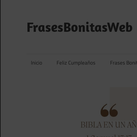
Saltar
al
contenido
FrasesBonitasWeb
Frases
bonitas,
frases
Inicio
Feliz Cumpleaños
Frases Boni
de
amor
y
frases
de
reflexión
diarias