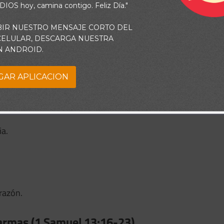
 DIOS hoy, camina contigo. Feliz Día."
BIR NUESTRO MENSAJE CORTO DEL
 CELULAR, DESCARGA NUESTRA
N ANDROID.
GAR APLICACION
amuel 13:11-15)
a.
razón.
e armas (1 Samuel 13:16-23)