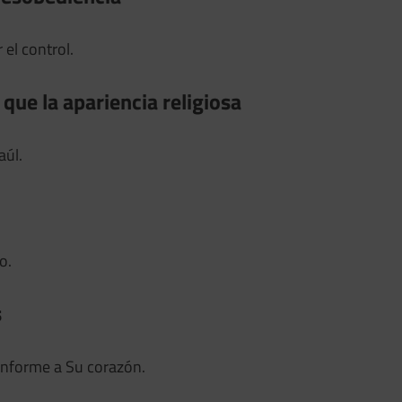
el control.
que la apariencia religiosa
aúl.
o.
s
onforme a Su corazón.