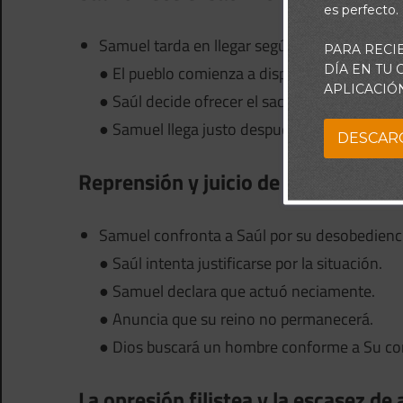
es perfecto.
Samuel tarda en llegar según lo acordado.
PARA RECI
DÍA EN TU
● El pueblo comienza a dispersarse.
APLICACIÓ
● Saúl decide ofrecer el sacrificio él mismo.
● Samuel llega justo después del acto.
DESCAR
Reprensión y juicio de Samuel (1 S
Samuel confronta a Saúl por su desobedienci
● Saúl intenta justificarse por la situación.
● Samuel declara que actuó neciamente.
● Anuncia que su reino no permanecerá.
● Dios buscará un hombre conforme a Su co
La opresión filistea y la escasez d