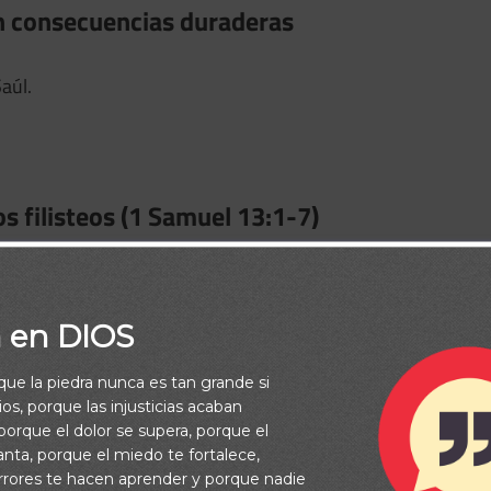
en consecuencias duraderas
aúl.
os filisteos (1 Samuel 13:1-7)
a en DIOS
puesta.
rque la piedra nunca es tan grande si
os, porque las injusticias acaban
orque el dolor se supera, porque el
vanta, porque el miedo te fortalece,
ente (1 Samuel 13:8-10)
rrores te hacen aprender y porque nadie