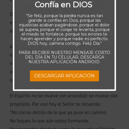
Confía en DIOS
Dios no te está pidiendo que resistas desde el
"Se feliz, porque la piedra nunca es tan
grande si confías en Dios, porque las
esfuerzo,
injusticias acaban pagándose, porque el dolor
se supera, porque el coraje te levanta, porque
sino que descanses desde la fe.
el miedo te fortalece, porque los errores te
hacen aprender y porque nadie es perfecto.
DIOS hoy, camina contigo. Feliz Día."
A veces, la obediencia más poderosa no es la que
PARA RECIBIR NUESTRO MENSAJE CORTO
hace
DEL DÍA EN TU CELULAR, DESCARGA
NUESTRA APLICACIÓN ANDROID.
mucho, sino la que espera sin moverse, confiando
en que el Padre sigue obrando aunque tú no veas
DESCARGAR APLICACION
nada.
El Espíritu no se mueve con ansiedad: se mueve con
propósito. Por eso hoy el Señor te recuerda:
“No corras detrás de lo que ya puse en camino.
No toques lo que aún estoy formando.