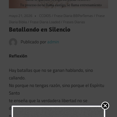
mayo 21, 2026
CCDIOS
/
Frase Diaria BBPorTemas
/
Frase
Diaria Biblia
/
Frase Diaria Loaded
/
Frases Diarias
Batallando en Silencio
Publicado por
admin
Reflexión
Hay batallas que no se ganan hablando, sino
callando.
No porque no tengas razón, sino porque el Espíritu
Santo
te enseña que la verdadera libertad no se
demuestra
peleando, sino permaneciendo.