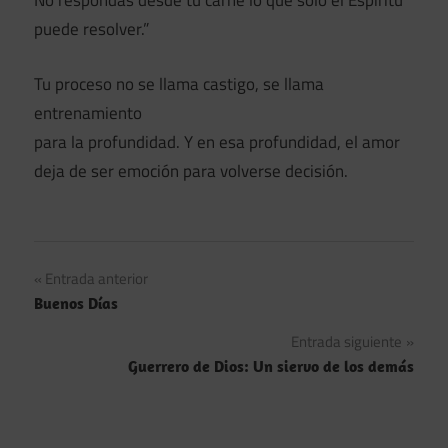
No respondas desde tu carne lo que solo el Espíritu
puede resolver.”
Tu proceso no se llama castigo, se llama
entrenamiento
para la profundidad. Y en esa profundidad, el amor
deja de ser emoción para volverse decisión.
Navegación
Entrada anterior
Buenos Días
de
Entrada siguiente
entradas
Guerrero de Dios: Un siervo de los demás