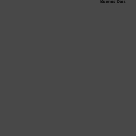
entradas
Buenos Días