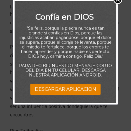
puso en ese trabajo o en esa escuela. Te puso en tu
hogar, y de las situaciones por las que hoy pasas,
Confía en DIOS
existen, de seguro, y aún cuando no puedan verse a
"Se feliz, porque la piedra nunca es tan
simple vista, oportunidades que debes aprovechar.
grande si confías en Dios, porque las
injusticias acaban pagándose, porque el dolor
se supera, porque el coraje te levanta, porque
Por ello, no subestimes el significado de tus
el miedo te fortalece, porque los errores te
hacen aprender y porque nadie es perfecto.
circunstancias actuales, ya que incluso las
DIOS hoy, camina contigo. Feliz Día."
situaciones aparentemente insignificantes pueden
PARA RECIBIR NUESTRO MENSAJE CORTO
DEL DÍA EN TU CELULAR, DESCARGA
brindarte caminos para marcar la diferencia en la
NUESTRA APLICACIÓN ANDROID.
vida de otros y cumplir el propósito del Señor en tu
vida. Confía en que que Tu Padre Celestial. te guiará
DESCARGAR APLICACION
y capacitará para aprovechar esas oportunidades y
ser una influencia positiva dondequiera que te
encuentres.
Dios Te Bendiga.