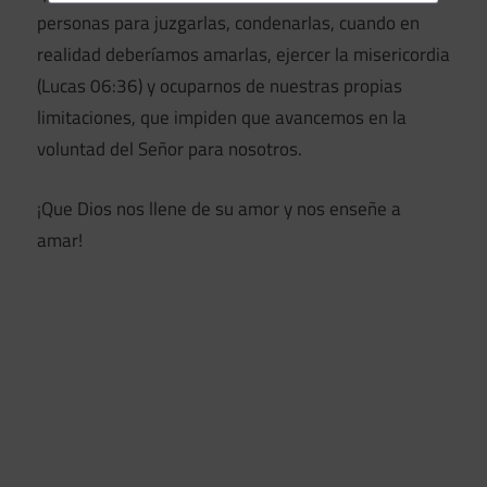
personas para juzgarlas, condenarlas, cuando en
realidad deberíamos amarlas, ejercer la misericordia
(Lucas 06:36) y ocuparnos de nuestras propias
limitaciones, que impiden que avancemos en la
voluntad del Señor para nosotros.
¡Que Dios nos llene de su amor y nos enseñe a
amar!