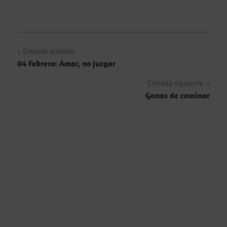
Navegación
Entrada anterior
04 Febrero: Amar, no Juzgar
de
Entrada siguiente
entradas
Ganas de caminar