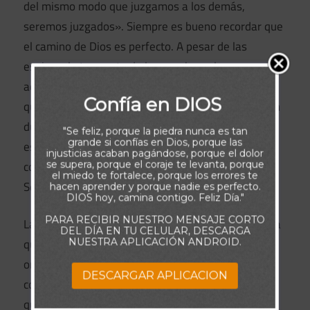
del mismo modo que juzgamos a los demás,
seremos juzgados». Siempre es bueno recordar que
el camino de Dios es perfecto. A pesar de las
espinas, la tormenta de las pruebas y las
adversidades de los valles en nuestra vida, Él es
Confía en DIOS
quien conoce las razones para permitir pruebas tan
duras. Si es el pecado, si es la disciplina de Dios, si
"Se feliz, porque la piedra nunca es tan
grande si confías en Dios, porque las
es Él formando el carácter, si es la prueba, no
injusticias acaban pagándose, porque el dolor
conocemos la motivación que misteriosamente el
se supera, porque el coraje te levanta, porque
el miedo te fortalece, porque los errores te
Señor ha designado para cada uno de sus hijos.
hacen aprender y porque nadie es perfecto.
DIOS hoy, camina contigo. Feliz Día."
PARA RECIBIR NUESTRO MENSAJE CORTO
La Palabra de Dios es muy clara: «No juzguéis, para
DEL DÍA EN TU CELULAR, DESCARGA
NUESTRA APLICACIÓN ANDROID.
que no seáis juzgados». Para nosotros es la
ordenanza del amor: «Amaos los unos a los otros
DESCARGAR APLICACION
como yo os he amado». Es por falta de amor por lo
que centramos nuestros ojos en la vida de las