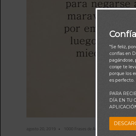
Confí
"Se feliz, po
confías en Di
pagándose, p
coraje te le
porque los e
es perfecto.
PARA RECI
DÍA EN TU
APLICACIÓ
DESCAR
agosto 20, 2019
1000 Frases de Amor