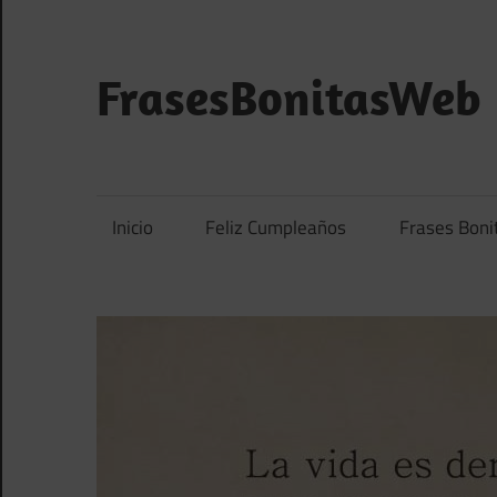
Saltar
al
contenido
FrasesBonitasWeb
Frases
bonitas,
frases
Inicio
Feliz Cumpleaños
Frases Boni
de
amor
y
frases
de
reflexión
diarias