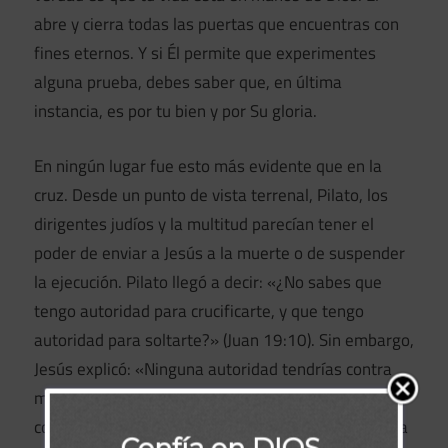
abre y cierra todas las puertas que encuentras con
fines eternos. Y si Él permite que experimentes
alguna prueba, debes saber que, en última
instancia, es por tu bien y por Su gloria.
En ningún lugar fue esto más evidente que en la
cruz. Desde un punto de vista terrenal, Pilato, los
dirigentes judíos y la multitud parecían tener el
poder de enviar a Jesús a la muerte o de suspender
la ejecución. Pilato llegó a decir: «¿No sabes que
tengo autoridad para crucificarte, y que tengo
autoridad para soltarte?» (Juan 19:10). Sin embargo,
Jesús explicó: «Ninguna autoridad tendrías contra
mí, si no te fuese dada de arriba» (v. 11). Y
comprendemos que Dios autorizó la crucifixión para
Confía en DIOS