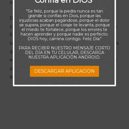
nuestra salvación.
"Se feliz, porque la piedra nunca es tan
grande si confías en Dios, porque las
Del mismo modo, el Padre permite las
injusticias acaban pagándose, porque el dolor
se supera, porque el coraje te levanta, porque
circunstancias que estás viviendo también para Sus
el miedo te fortalece, porque los errores te
fines mayores. No se trata de la persona que toma
hacen aprender y porque nadie es perfecto.
DIOS hoy, camina contigo. Feliz Día."
la decisión, aunque parezca que tanto depende de lo
PARA RECIBIR NUESTRO MENSAJE CORTO
que elija. Se trata más bien de que confíes en Dios
DEL DÍA EN TU CELULAR, DESCARGA
NUESTRA APLICACIÓN ANDROID.
en medio de esta situación y le permitas obrar en ti
y a través de ti. Así que ten fe en el Padre y ten
DESCARGAR APLICACION
presente que tu justicia última vendrá de Él.