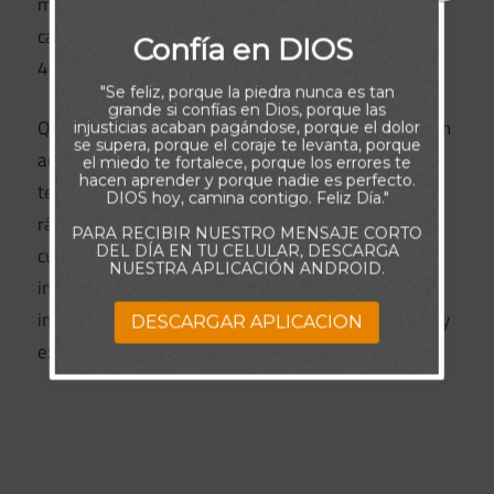
manera posible. Él te dará fuerzas cuando estés
cansado y llenará tu vida con Su poder (Isaías
Confía en DIOS
40:29).
"Se feliz, porque la piedra nunca es tan
grande si confías en Dios, porque las
Querido hermano y hermana, si no tienes una visión
injusticias acaban pagándose, porque el dolor
se supera, porque el coraje te levanta, porque
adecuada de quién es realmente el Padre, te verás
el miedo te fortalece, porque los errores te
hacen aprender y porque nadie es perfecto.
tentado a confiar en ti mismo, y eso agotará
DIOS hoy, camina contigo. Feliz Día."
rápidamente toda tu energía y esperanza. Pero
PARA RECIBIR NUESTRO MENSAJE CORTO
DEL DÍA EN TU CELULAR, DESCARGA
cuando tu confianza se basa en el carácter
NUESTRA APLICACIÓN ANDROID.
incomparable de Dios, puedes estar alegre sin
importar la prueba que venga. Así que confía en Él y
DESCARGAR APLICACION
experimenta la fuente de vida para la que te creó.