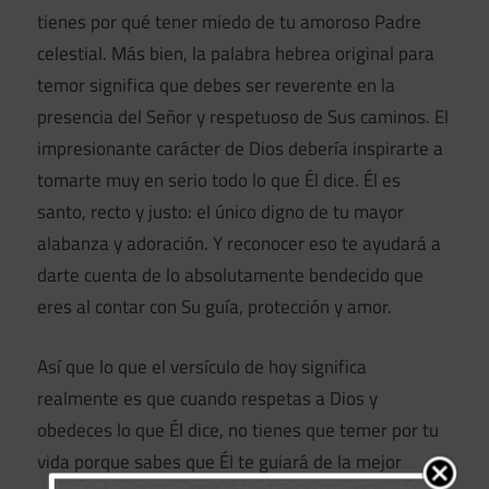
tienes por qué tener miedo de tu amoroso Padre
celestial. Más bien, la palabra hebrea original para
temor significa que debes ser reverente en la
presencia del Señor y respetuoso de Sus caminos. El
impresionante carácter de Dios debería inspirarte a
tomarte muy en serio todo lo que Él dice. Él es
santo, recto y justo: el único digno de tu mayor
alabanza y adoración. Y reconocer eso te ayudará a
darte cuenta de lo absolutamente bendecido que
eres al contar con Su guía, protección y amor.
Así que lo que el versículo de hoy significa
realmente es que cuando respetas a Dios y
obedeces lo que Él dice, no tienes que temer por tu
vida porque sabes que Él te guiará de la mejor