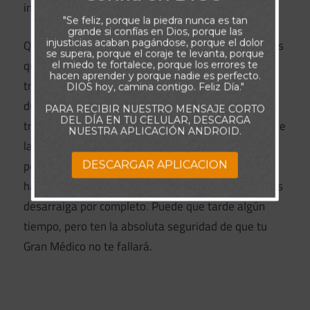
interior.
"Se feliz, porque la piedra nunca es tan
grande si confías en Dios, porque las
injusticias acaban pagándose, porque el dolor
Quizá hoy te sientas frustrado por las viejas heridas
se supera, porque el coraje te levanta, porque
que te acosan continuamente: los rechazos, las
el miedo te fortalece, porque los errores te
hacen aprender y porque nadie es perfecto.
traiciones y los fracasos que han moldeado tu vida
DIOS hoy, camina contigo. Feliz Día."
durante tanto tiempo. Amigo, anímate. Dios está
PARA RECIBIR NUESTRO MENSAJE CORTO
DEL DÍA EN TU CELULAR, DESCARGA
trabajando para sanarte. A veces lo hace a través de
NUESTRA APLICACIÓN ANDROID.
las pruebas y los desafíos a los que te enfrentas,
pero no desesperes. Él sabe exactamente lo que
DESCARGAR APLICACION
hace cuando saca a la superficie los problemas y los
desarraiga por completo. Puede que tarde algún
tiempo, pero ten la absoluta seguridad de que tu
Gran Médico no te fallará.