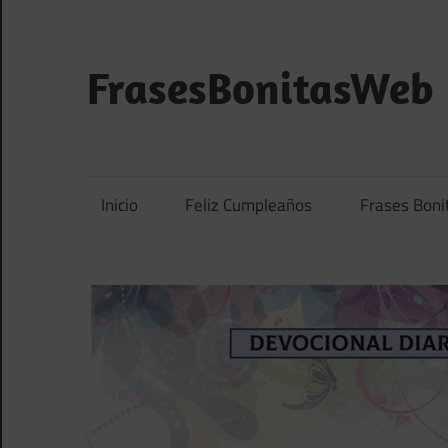
Saltar
al
contenido
FrasesBonitasWeb
Frases
bonitas,
frases
Inicio
Feliz Cumpleaños
Frases Boni
de
amor
y
frases
de
reflexión
diarias