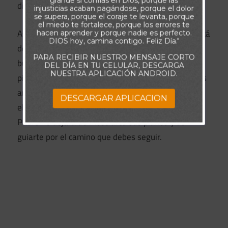
grande si confías en Dios, porque las
dijera: «Has pedido y te he respondido».
injusticias acaban pagándose, porque el dolor
se supera, porque el coraje te levanta, porque
el miedo te fortalece, porque los errores te
Así que si alguna prueba, tentación o desafío te está
hacen aprender y porque nadie es perfecto.
DIOS hoy, camina contigo. Feliz Día."
desgarrando, no te rindas. Aunque lleves tiempo
PARA RECIBIR NUESTRO MENSAJE CORTO
buscando la dirección de Dios, sigue buscando,
DEL DÍA EN TU CELULAR, DESCARGA
NUESTRA APLICACIÓN ANDROID.
pidiendo y llamando (Mateo 7:7-8). Otros creyentes
antes que tú han estado donde tú estás, y todos
DESCARGAR APLICACION
ellos lo encontraron fiel. Tú también lo harás. El
Padre no dejará de mostrarte Sus planes y de
guiarte por el camino que debes seguir.