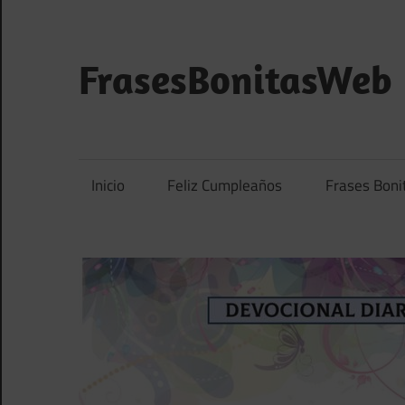
Saltar
al
contenido
FrasesBonitasWeb
Frases
bonitas,
frases
Inicio
Feliz Cumpleaños
Frases Boni
de
amor
y
frases
de
reflexión
diarias