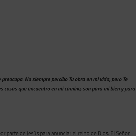
 preocupa. No siempre percibo Tu obra en mi vida, pero Te
s cosas que encuentro en mi camino, son para mi bien y para
or parte de Jesús para anunciar el reino de Dios. El Señor