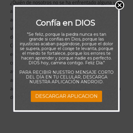
¿Quién de nosotros no se ha enfrentado alguna vez
a una decepción, se ha sentido tentado por la
amargura cuando alguien ha dicho algo hiriente, ha
Confía en DIOS
visto defraudada una expectativa o las exigencias
"Se feliz, porque la piedra nunca es tan
de los demás nos han llenado de resentimiento?
grande si confías en Dios, porque las
injusticias acaban pagándose, porque el dolor
Cuando reconocemos esto ante Dios y le
se supera, porque el coraje te levanta, porque
entregamos lo que ocurre en el fondo de nuestro
el miedo te fortalece, porque los errores te
hacen aprender y porque nadie es perfecto.
corazón, nuestro amoroso Jardinero puede
DIOS hoy, camina contigo. Feliz Día."
ayudarnos a desenterrar cualquier raíz de
PARA RECIBIR NUESTRO MENSAJE CORTO
DEL DÍA EN TU CELULAR, DESCARGA
amargura, tanto si aún es pequeña como si lleva
NUESTRA APLICACIÓN ANDROID.
años creciendo. Él puede sustituirlas por un espíritu
dulce y alegre.
DESCARGAR APLICACION