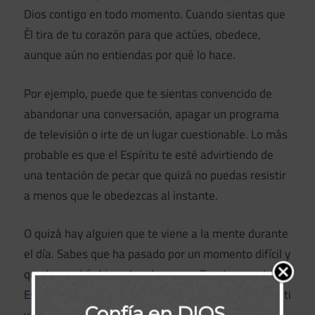
Dios contigo en todo momento. Cuando sientas que
Él tira de tu corazón para que actúes, obedece,
aunque aún no entiendas por qué lo hace.
Por ejemplo, puede que te sientas convencido de
abandonar una conversación, apagar un programa
de televisión o irte de un lugar cuestionable. Lo más
probable es que el Espíritu te esté advirtiendo de
una tentación de pecar que quizá no puedas resistir
a menos que le obedezcas al instante.
O quizá hay alguien que te viene a la mente durante
el día. Sabes que ha pasado por un momento difícil y
que le vendría bien algo de apoyo. Puede que el
Espíritu quiera ministrar a esa persona a través de ti
Confía en DIOS