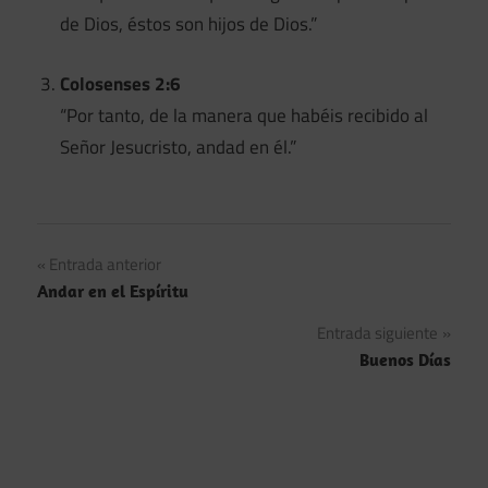
de Dios, éstos son hijos de Dios.”
Colosenses 2:6
“Por tanto, de la manera que habéis recibido al
Señor Jesucristo, andad en él.”
Navegación
Entrada anterior
Andar en el Espíritu
de
Entrada siguiente
entradas
Buenos Días