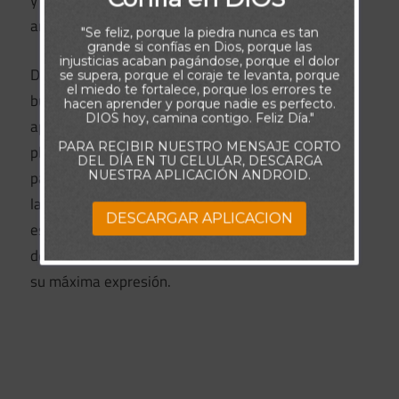
y seguro que te da las palabras adecuadas para
animarla.
"Se feliz, porque la piedra nunca es tan
grande si confías en Dios, porque las
injusticias acaban pagándose, porque el dolor
Del mismo modo, el Espíritu Santo puede guiarte a
se supera, porque el coraje te levanta, porque
el miedo te fortalece, porque los errores te
buscar una oportunidad que nunca imaginaste que
hacen aprender y porque nadie es perfecto.
DIOS hoy, camina contigo. Feliz Día."
aprovecharías. Lo más sabio es someterse a Su
PARA RECIBIR NUESTRO MENSAJE CORTO
plan, independientemente de que tenga sentido
DEL DÍA EN TU CELULAR, DESCARGA
para ti o no. El Espíritu del Dios vivo conoce todas
NUESTRA APLICACIÓN ANDROID.
las cosas, incluido el futuro, y Su dirección siempre
DESCARGAR APLICACION
es para tu beneficio. No sólo estarás en el camino
de la vida, sino que también la experimentarás en
su máxima expresión.