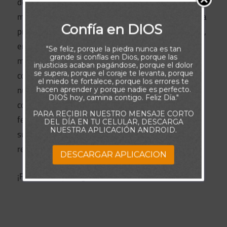
de los Cielos, en aceptar Su voluntad, en actuar con
mansedumbre, en el deseo intenso de justicia, en la
Confía en DIOS
práctica de la misericordia, en la pureza de corazón,
en la promoción de la paz, y alcanza su grado
"Se feliz, porque la piedra nunca es tan
grande si confías en Dios, porque las
máximo en todos los sacrificios que
injusticias acaban pagándose, porque el dolor
se supera, porque el coraje te levanta, porque
conscientemente hacemos para renunciar hasta a
el miedo te fortalece, porque los errores te
nuestros deseos más preciados si ello significa
hacen aprender y porque nadie es perfecto.
DIOS hoy, camina contigo. Feliz Día."
continuar siendo discípulos de Jesús. En resumen,
PARA RECIBIR NUESTRO MENSAJE CORTO
felices los que viven como nuestro Maestro, siendo
DEL DÍA EN TU CELULAR, DESCARGA
NUESTRA APLICACIÓN ANDROID.
sus verdaderos seguidores y esperando la
recompensa que nos tiene reservada en el cielo.
DESCARGAR APLICACION
¡Felices los que siguen las enseñanzas de Jesús!