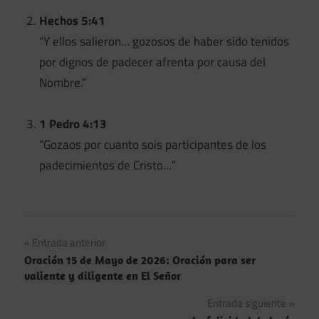
Hechos 5:41
“Y ellos salieron… gozosos de haber sido tenidos
por dignos de padecer afrenta por causa del
Nombre.”
1 Pedro 4:13
“Gozaos por cuanto sois participantes de los
padecimientos de Cristo…”
Navegación
Entrada anterior
Oración 15 de Mayo de 2026: Oración para ser
de
valiente y diligente en El Señor
entradas
Entrada siguiente