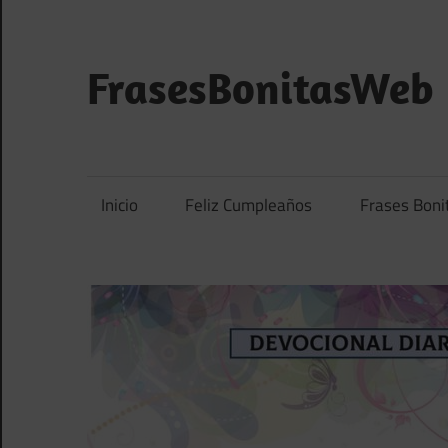
Saltar
al
contenido
FrasesBonitasWeb
Frases
bonitas,
frases
Inicio
Feliz Cumpleaños
Frases Boni
de
amor
y
frases
de
reflexión
diarias