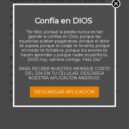
seguidores en los tiempos bíblicos. Busca una
relación genuina y conversacional con los creyentes
modernos, como hizo con Abraham, Moisés y los
Confía en DIOS
profetas. Nuestro objetivo primordial debe ser
"Se feliz, porque la piedra nunca es tan
cultivar una comprensión profunda de Él y mejorar
grande si confías en Dios, porque las
continuamente esta relación.
injusticias acaban pagándose, porque el dolor
se supera, porque el coraje te levanta, porque
el miedo te fortalece, porque los errores te
hacen aprender y porque nadie es perfecto.
Nuestra conexión con Dios no debe ser
DIOS hoy, camina contigo. Feliz Día."
unidireccional. Requiere un intercambio continuo, un
PARA RECIBIR NUESTRO MENSAJE CORTO
diálogo en el que no seamos los únicos que
DEL DÍA EN TU CELULAR, DESCARGA
NUESTRA APLICACIÓN ANDROID.
hablamos. Aprendiendo a escuchar, podemos
profundizar en nuestra comprensión e intimidad con
DESCARGAR APLICACION
Dios, fomentando una conexión más profunda.