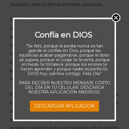
montaña como lo afirmó el mismo Jesucristo.
Cuando nos enfrentamos a retos desalentadores, es
natural sentir duda y ansiedad. Sin embargo, estos
Confía en DIOS
son los momentos para profundizar nuestra
confianza en el poder supremo de Dios. Podemos
"Se feliz, porque la piedra nunca es tan
grande si confías en Dios, porque las
sacar fuerzas de escrituras como Jeremías 32:17,
injusticias acaban pagándose, porque el dolor
se supera, porque el coraje te levanta, porque
que refuerzan la omnipotencia de Dios. Orar
el miedo te fortalece, porque los errores te
pidiendo gracia y un aumento de la fe también es
hacen aprender y porque nadie es perfecto.
DIOS hoy, camina contigo. Feliz Día."
una respuesta poderosa en estos momentos.
PARA RECIBIR NUESTRO MENSAJE CORTO
DEL DÍA EN TU CELULAR, DESCARGA
NUESTRA APLICACIÓN ANDROID.
Recuerda que, con Dios de nuestro lado, el miedo no
tiene cabida (Salmo 118:6). Por tanto, en momentos
DESCARGAR APLICACION
de incertidumbre o dificultad, deja que tu pequeña
pero potente fe inspire oraciones audaces y
acciones valientes que vayan siempre con un mismo