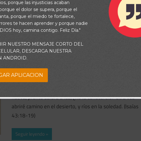
os, porque las injusticias acaban
orque el dolor se supera, porque el
vanta, porque el miedo te fortalece,
rrores te hacen aprender y porque nadie
 DIOS hoy, camina contigo. Feliz Día."
BIR NUESTRO MENSAJE CORTO DEL
noviembre 12, 2018
Frase Nocturna BBPORTEMAS
/
Frase
 CELULAR, DESCARGA NUESTRA
Nocturna Biblia
N ANDROID.
Dejar El Pasado Atrás
GAR APLICACION
No os acordéis de las cosas pasadas, ni traigáis a
memoria las cosas antiguas. He aquí que yo hago cosa
nueva; pronto saldrá a luz; ¿no la conoceréis? Otra vez
abriré camino en el desierto, y ríos en la soledad. (Isaías
43:18-19)
Seguir leyendo