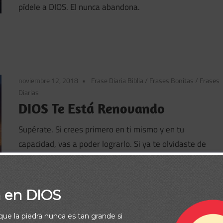
pídele a DIOS. El nunca abandona.
noviembre 12, 2018
Frase Diaria Biblia
/
Frases Bonitas
/
Frases
Diarias
DIOS Te Está Renovando
Supérate. Si crees primero en ti mismo y en tu
capacidad, vas a poder lograrlo. Si ya te olvidaste de
mirar hacia atrás porque te interesa más lo que tienes
por delante ya irás en el camino correcto. Recuerda que
DIOS está renovando las cosas en tu vida.
a en DIOS
Seguir leyendo
rque la piedra nunca es tan grande si