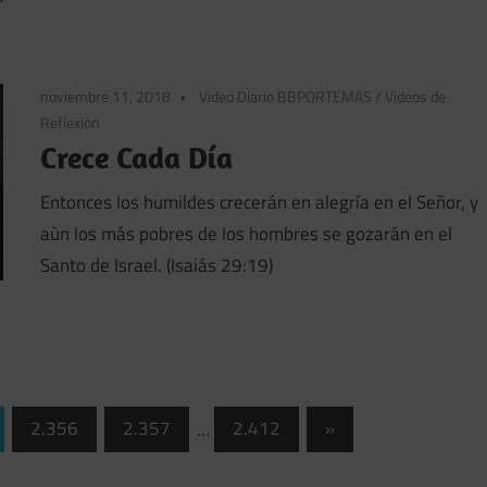
noviembre 11, 2018
Video Diario BBPORTEMAS
/
Videos de
Reflexión
Crece Cada Día
Entonces los humildes crecerán en alegría en el Señor, y
aùn los más pobres de los hombres se gozarán en el
Santo de Israel. (Isaiás 29:19)
Entradas
2.356
2.357
…
2.412
»
siguientes