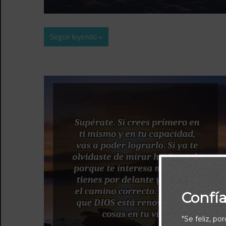
Seguir leyendo
Confí
"Se feliz, po