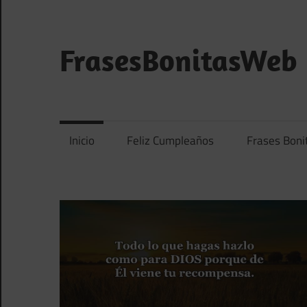
Saltar
al
contenido
FrasesBonitasWeb
Frases
bonitas,
frases
Inicio
Feliz Cumpleaños
Frases Boni
de
amor
y
frases
de
reflexión
diarias