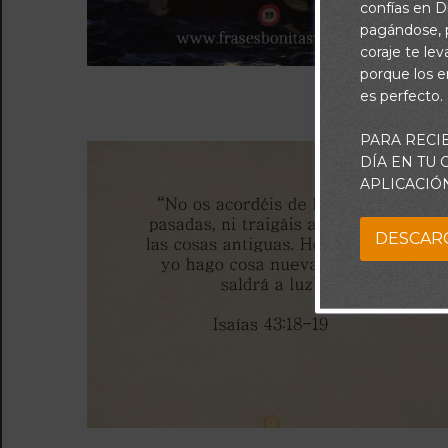
confías en Di
pagándose, p
coraje te le
porque los e
es perfecto.
PARA RECI
DÍA EN TU
APLICACIÓ
DESCAR